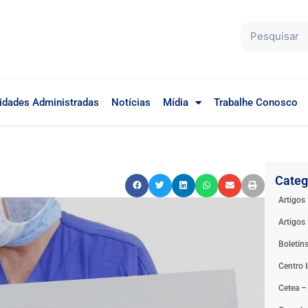
idades Administradas
Notícias
Mídia
Trabalhe Conosco
Categ
Artigos
Artigos 
Boletin
Centro I
Cetea –