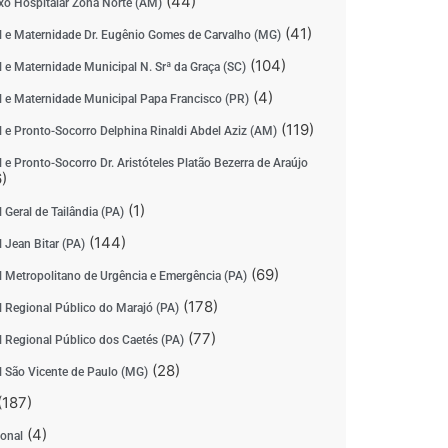
(44)
o Hospitalar Zona Norte (AM)
(41)
l e Maternidade Dr. Eugênio Gomes de Carvalho (MG)
(104)
l e Maternidade Municipal N. Srª da Graça (SC)
(4)
l e Maternidade Municipal Papa Francisco (PR)
(119)
l e Pronto-Socorro Delphina Rinaldi Abdel Aziz (AM)
 e Pronto-Socorro Dr. Aristóteles Platão Bezerra de Araújo
)
(1)
 Geral de Tailândia (PA)
(144)
 Jean Bitar (PA)
(69)
l Metropolitano de Urgência e Emergência (PA)
(178)
l Regional Público do Marajó (PA)
(77)
l Regional Público dos Caetés (PA)
(28)
l São Vicente de Paulo (MG)
(187)
(4)
ional