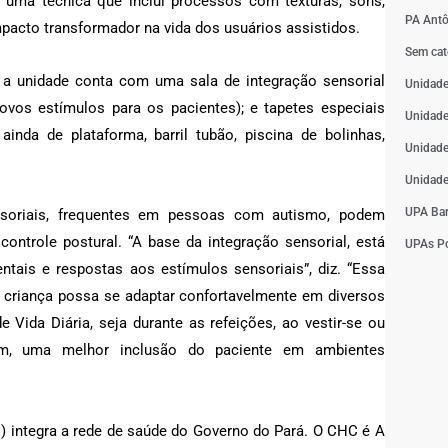
 é uma técnica que inclui processos com texturas, sons,
PA Antô
mpacto transformador na vida dos usuários assistidos.
Sem cat
e a unidade conta com uma sala de integração sensorial
Unidade
os estímulos para os pacientes); e tapetes especiais
Unidade
ainda de plataforma, barril tubão, piscina de bolinhas,
Unidade
Unidade
UPA Bar
ensoriais, frequentes em pessoas com autismo, podem
controle postural. “A base da integração sensorial, está
UPAs Po
tais e respostas aos estímulos sensoriais”, diz. “Essa
 criança possa se adaptar confortavelmente em diversos
Vida Diária, seja durante as refeições, ao vestir-se ou
m, uma melhor inclusão do paciente em ambientes
s”.
 integra a rede de saúde do Governo do Pará. O CHC é A