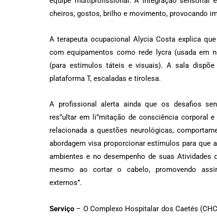
equipe multiprofissional. A integração sensorial
cheiros, gostos, brilho e movimento, provocando i
A terapeuta ocupacional Alycia Costa explica qu
com equipamentos como rede lycra (usada em nov
(para estímulos táteis e visuais). A sala dispõe 
plataforma T, escaladas e tirolesa.
A profissional alerta ainda que os desafios s
res”ultar em li”mitação de consciência corporal e 
relacionada a questões neurológicas, comportamen
abordagem visa proporcionar estímulos para que a
ambientes e no desempenho de suas Atividades de 
mesmo ao cortar o cabelo, promovendo assi
externo
Serviço
– O Complexo Hospitalar dos Caetés (CHC)