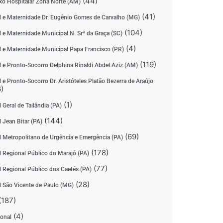
(44)
o Hospitalar Zona Norte (AM)
(41)
l e Maternidade Dr. Eugênio Gomes de Carvalho (MG)
(104)
l e Maternidade Municipal N. Srª da Graça (SC)
(4)
l e Maternidade Municipal Papa Francisco (PR)
(119)
l e Pronto-Socorro Delphina Rinaldi Abdel Aziz (AM)
 e Pronto-Socorro Dr. Aristóteles Platão Bezerra de Araújo
)
(1)
 Geral de Tailândia (PA)
(144)
 Jean Bitar (PA)
(69)
l Metropolitano de Urgência e Emergência (PA)
(178)
l Regional Público do Marajó (PA)
(77)
l Regional Público dos Caetés (PA)
(28)
l São Vicente de Paulo (MG)
(187)
(4)
ional