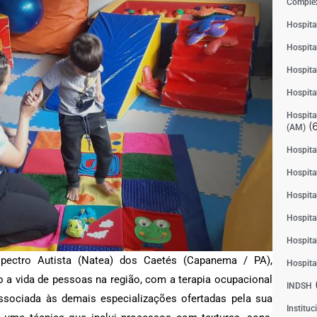
Complex
Hospita
Hospita
Hospita
Hospita
Hospital
(6
(AM)
Hospital
Hospital
Hospita
Hospita
Hospita
ectro Autista (Natea) dos Caetés (Capanema / PA),
Hospita
 a vida de pessoas na região, com a terapia ocupacional
INDSH
ssociada às demais especializações ofertadas pela sua
Instituc