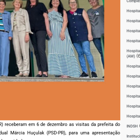
Complex
Hospita
Hospita
Hospita
Hospita
Hospital
(6
(AM)
Hospital
Hospital
Hospita
Hospita
Hospita
Hospita
) receberam em 6 de dezembro as visitas da prefeita do
INDSH
adual Márcia Huçulak (PSD-PR), para uma apresentação
Instituc