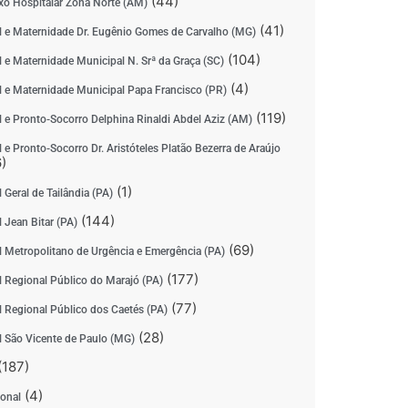
(44)
o Hospitalar Zona Norte (AM)
(41)
l e Maternidade Dr. Eugênio Gomes de Carvalho (MG)
(104)
l e Maternidade Municipal N. Srª da Graça (SC)
(4)
l e Maternidade Municipal Papa Francisco (PR)
(119)
l e Pronto-Socorro Delphina Rinaldi Abdel Aziz (AM)
 e Pronto-Socorro Dr. Aristóteles Platão Bezerra de Araújo
)
(1)
 Geral de Tailândia (PA)
(144)
 Jean Bitar (PA)
(69)
l Metropolitano de Urgência e Emergência (PA)
(177)
l Regional Público do Marajó (PA)
(77)
l Regional Público dos Caetés (PA)
(28)
l São Vicente de Paulo (MG)
(187)
(4)
ional