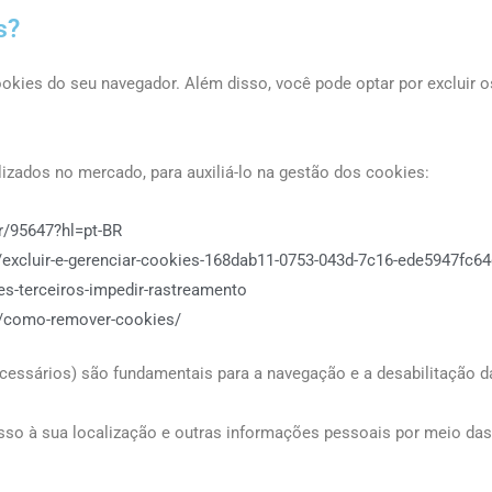
s?
ookies do seu navegador. Além disso, você pode optar por excluir 
lizados no mercado, para auxiliá-lo na gestão dos cookies:
r/95647?hl=pt-BR
c/excluir-e-gerenciar-cookies-168dab11-0753-043d-7c16-ede5947fc64
es-terceiros-impedir-rastreamento
ca/como-remover-cookies/
sários) são fundamentais para a navegação e a desabilitação da 
sso à sua localização e outras informações pessoais por meio das