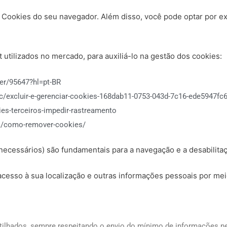
e Cookies do seu navegador. Além disso, você pode optar por e
 utilizados no mercado, para auxiliá-lo na gestão dos cookies:
er/95647?hl=pt-BR
ic/excluir-e-gerenciar-cookies-168dab11-0753-043d-7c16-ede5947fc
ies-terceiros-impedir-rastreamento
nca/como-remover-cookies/
essários) são fundamentais para a navegação e a desabilitaçã
acesso à sua localização e outras informações pessoais por me
ilhados, sempre respeitando o envio do mínimo de informações nece