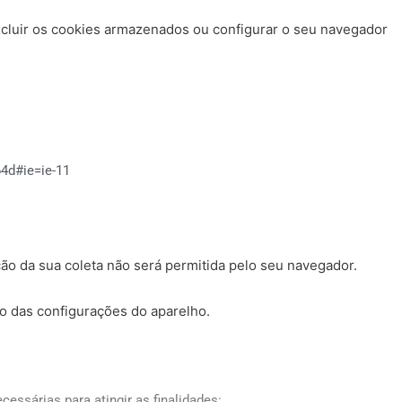
xcluir os cookies armazenados ou configurar o seu navegador
64d#ie=ie-11
o da sua coleta não será permitida pelo seu navegador.
io das configurações do aparelho.
ssárias para atingir as finalidades: