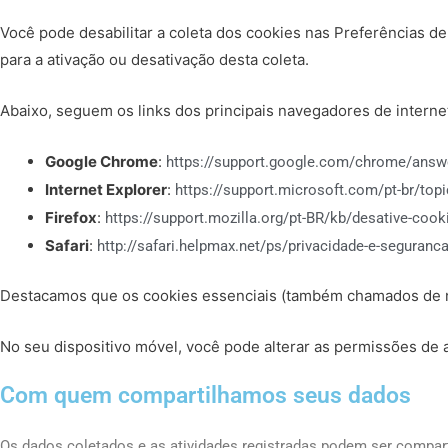
Você pode desabilitar a coleta dos cookies nas Preferências d
para a ativação ou desativação desta coleta.
Abaixo, seguem os links dos principais navegadores de internet
Google Chrome
:
https://support.google.com/chrome/answ
Internet Explorer
:
https://support.microsoft.com/pt-br/top
Firefox
:
https://support.mozilla.org/pt-BR/kb/desative-cook
Safari
:
http://safari.helpmax.net/ps/privacidade-e-segura
Destacamos que os cookies essenciais (também chamados de nec
No seu dispositivo móvel, você pode alterar as permissões de 
Com quem compartilhamos seus dados
Os dados coletados e as atividades registradas podem ser compart