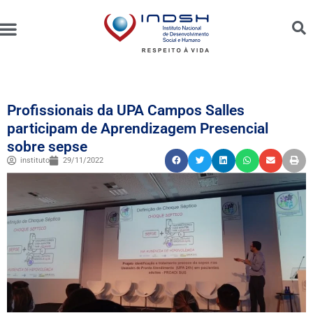
Unidades Administradas
Trabalhe Conosco
Canal de Ética e Bioética
Profissionais da UPA Campos Salles
participam de Aprendizagem Presencial
sobre sepse
instituto
29/11/2022