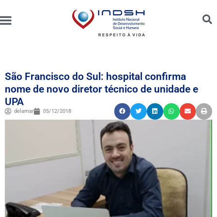
Unidades Administradas
Trabalhe Conosco
Canal de Ética e Bioética
São Francisco do Sul: hospital confirma
nome de novo diretor técnico de unidade e
UPA
delamar
05/12/2018