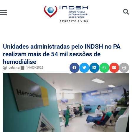
Unidades Administradas
Trabalhe Conosco
Canal de Ética e Bioética
Unidades administradas pelo INDSH no PA
realizam mais de 54 mil sessões de
hemodiálise
delamar
14/03/2025