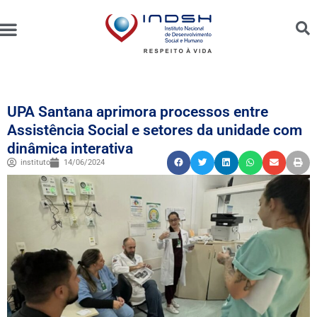
Unidades Administradas
Trabalhe Conosco
Canal de Ética e Bioética
UPA Santana aprimora processos entre
Assistência Social e setores da unidade com
dinâmica interativa
instituto
14/06/2024