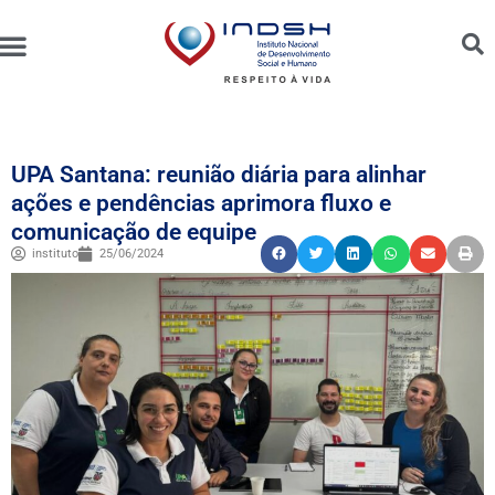
Unidades Administradas
Trabalhe Conosco
Canal de Ética e Bioética
UPA Santana: reunião diária para alinhar
ações e pendências aprimora fluxo e
comunicação de equipe
instituto
25/06/2024