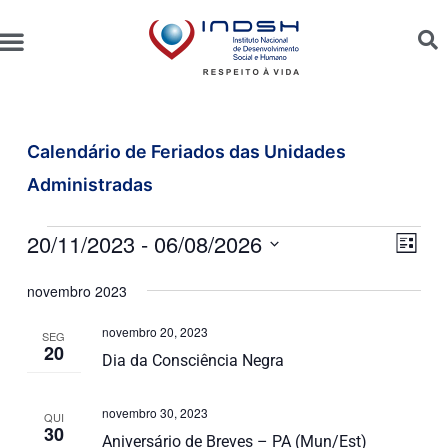
Unidades Administradas
Trabalhe Conosco
Canal de Ética e Bioética
20/11/2023
 - 
06/08/2026
Nave
Nav
Lista
do
de
Selecione
novembro 2023
visu
a
visu
data.
Even
novembro 20, 2023
SEG
20
Dia da Consciência Negra
novembro 30, 2023
QUI
30
Aniversário de Breves – PA (Mun/Est)