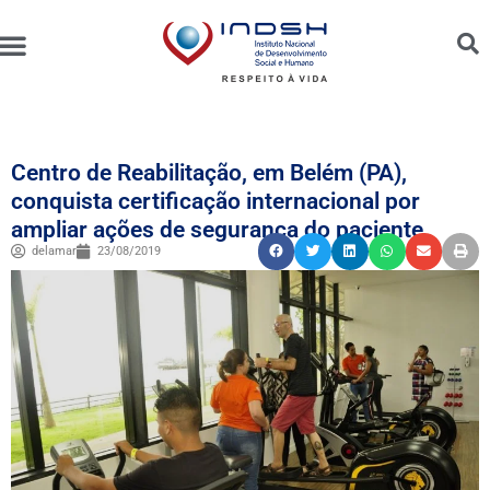
Unidades Administradas
Trabalhe Conosco
Canal de Ética e Bioética
Centro de Reabilitação, em Belém (PA),
conquista certificação internacional por
ampliar ações de segurança do paciente
delamar
23/08/2019