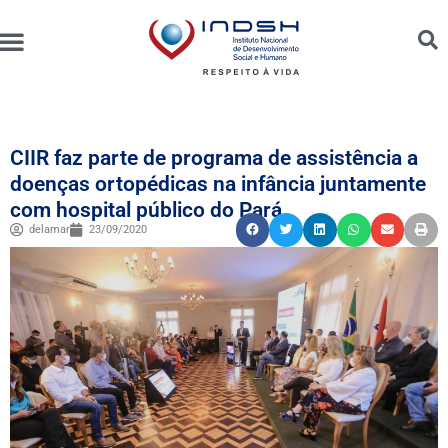
Unidades Administradas
Trabalhe Conosco
Canal de Ética e Bioética
CIIR faz parte de programa de assistência a
doenças ortopédicas na infância juntamente
com hospital público do Pará
delamar
23/09/2020