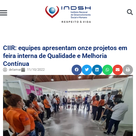
Unidades Administradas
Trabalhe Conosco
Canal de Ética e Bioética
CIIR: equipes apresentam onze projetos em
feira interna de Qualidade e Melhoria
Contínua
delamar
11/10/2022