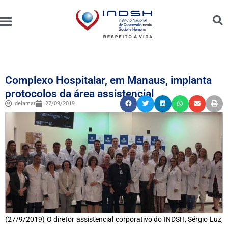
Unidades Administradas
Trabalhe Conosco
Canal de Ética e Bioética
Complexo Hospitalar, em Manaus, implanta
protocolos da área assistencial
delamar
27/09/2019
(27/9/2019) O diretor assistencial corporativo do INDSH, Sérgio Luz,