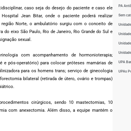
PA Antô
disciplinar, caso seja do desejo do paciente e caso ele
Hospital Jean Bitar, onde o paciente poderá realizar
Sem cat
 região Norte, o ambulatório surgiu com o conceito de
Unidade
a do eixo São Paulo, Rio de Janeiro, Rio Grande do Sul e
Unidade
signação sexual.
Unidade
Unidade
rinologia com acompanhamento de hormonioterapia;
UPA Bar
ré e pós-operatório) para colocar próteses mamárias de
inizadora para os homens trans; serviço de ginecologia
UPAs Po
forectomia bilateral (retirada de útero, ovário e trompas)
átrico.
 procedimentos cirúrgicos, sendo 10 mastectomias, 10
tomia com anexectomia. Além disso, a equipe mantém o
.