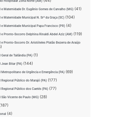
(44)
o Hospitalar Zona Norte (AM)
(41)
l e Maternidade Dr. Eugênio Gomes de Carvalho (MG)
(104)
l e Maternidade Municipal N. Srª da Graça (SC)
(4)
l e Maternidade Municipal Papa Francisco (PR)
(119)
l e Pronto-Socorro Delphina Rinaldi Abdel Aziz (AM)
 e Pronto-Socorro Dr. Aristóteles Platão Bezerra de Araújo
)
(1)
 Geral de Tailândia (PA)
(144)
 Jean Bitar (PA)
(69)
l Metropolitano de Urgência e Emergência (PA)
(177)
l Regional Público do Marajó (PA)
(77)
l Regional Público dos Caetés (PA)
(28)
l São Vicente de Paulo (MG)
(187)
(4)
ional