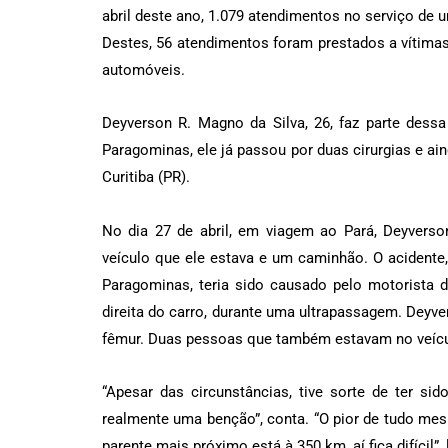
abril deste ano, 1.079 atendimentos no serviço de 
Destes, 56 atendimentos foram prestados a vítimas 
automóveis.
Deyverson R. Magno da Silva, 26, faz parte dessa
Paragominas, ele já passou por duas cirurgias e ai
Curitiba (PR).
No dia 27 de abril, em viagem ao Pará, Deyverson
veículo que ele estava e um caminhão. O acidente
Paragominas, teria sido causado pelo motorista do
direita do carro, durante uma ultrapassagem. Deyve
fêmur. Duas pessoas que também estavam no veícu
“Apesar das circunstâncias, tive sorte de ter si
realmente uma benção”, conta. “O pior de tudo mes
parente mais próximo está à 350 km, aí fica difícil”,