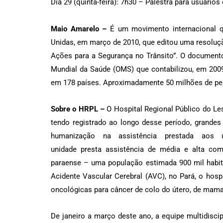
Dia 29 (quinta-feira): 7h30 – Palestra para usuário
Maio Amarelo
–
É um movimento internacional q
Unidas, em março de 2010, que editou uma resoluç
Ações para a Segurança no Trânsito”. O documen
Mundial da Saúde (OMS) que contabilizou, em 2009,
em 178 países. Aproximadamente 50 milhões de p
Sobre o HRPL –
O Hospital Regional Público do Le
tendo registrado ao longo desse período, grandes
humanização na assistência prestada aos
unidade presta assistência de média e alta co
paraense – uma população estimada 900 mil habita
Acidente Vascular Cerebral (AVC), no Pará, o hospit
oncológicas para câncer de colo do útero, de mama,
De janeiro a março deste ano, a equipe multidiscip