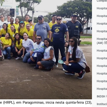
Complex
Hospita
Hospita
Hospita
Hospita
Hospital
(6
(AM)
Hospital
Hospital
Hospita
Hospita
Hospita
Hospita
INDSH
 (HRPL), em Paragominas, inicia nesta quinta-feira (23),
Instituc