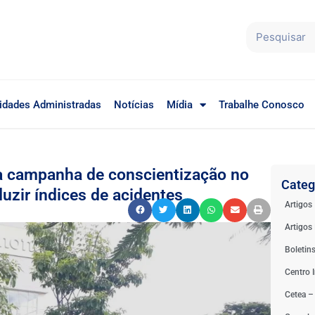
idades Administradas
Notícias
Mídia
Trabalhe Conosco
za campanha de conscientização no
Categ
uzir índices de acidentes
Artigos
Artigos 
Boletin
Centro I
Cetea –