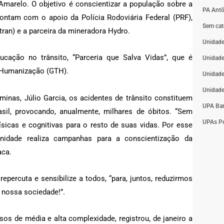
arelo. O objetivo é conscientizar a população sobre a
PA Antô
ontam com o apoio da Polícia Rodoviária Federal (PRF),
Sem cat
tran) e a parceira da mineradora Hydro.
Unidade
ucação no trânsito, “Parceria que Salva Vidas”, que é
Unidade
e Humanização (GTH).
Unidade
Unidade
minas, Júlio Garcia, os acidentes de trânsito constituem
UPA Bar
sil, provocando, anualmente, milhares de óbitos. “Sem
UPAs Po
sicas e cognitivas para o resto de suas vidas. Por esse
unidade realiza campanhas para a conscientização da
aca.
percuta e sensibilize a todos, “para, juntos, reduzirmos
nossa sociedade!”.
sos de média e alta complexidade, registrou, de janeiro a