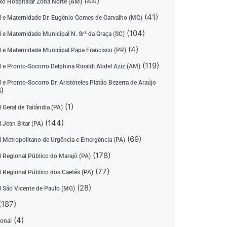
(44)
o Hospitalar Zona Norte (AM)
(41)
l e Maternidade Dr. Eugênio Gomes de Carvalho (MG)
(104)
l e Maternidade Municipal N. Srª da Graça (SC)
(4)
l e Maternidade Municipal Papa Francisco (PR)
(119)
l e Pronto-Socorro Delphina Rinaldi Abdel Aziz (AM)
 e Pronto-Socorro Dr. Aristóteles Platão Bezerra de Araújo
)
(1)
 Geral de Tailândia (PA)
(144)
 Jean Bitar (PA)
(69)
l Metropolitano de Urgência e Emergência (PA)
(178)
l Regional Público do Marajó (PA)
(77)
l Regional Público dos Caetés (PA)
(28)
l São Vicente de Paulo (MG)
(187)
(4)
ional