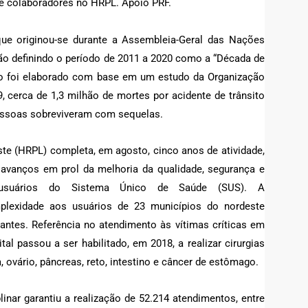
s e colaboradores no HRPL. Apoio PRF.
ue originou-se durante a Assembleia-Geral das Nações
ão definindo o período de 2011 a 2020 como a “Década de
to foi elaborado com base em um estudo da Organização
 cerca de 1,3 milhão de mortes por acidente de trânsito
essoas sobreviveram com sequelas.
ste (HRPL) completa, em agosto, cinco anos de atividade,
 avanços em prol da melhoria da qualidade, segurança e
 usuários do Sistema Único de Saúde (SUS). A
mplexidade aos usuários de 23 municípios do nordeste
ntes. Referência no atendimento às vítimas críticas em
al passou a ser habilitado, em 2018, a realizar cirurgias
 ovário, pâncreas, reto, intestino e câncer de estômago.
linar garantiu a realização de 52.214 atendimentos, entre