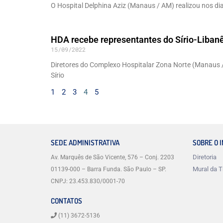
O Hospital Delphina Aziz (Manaus / AM) realizou nos d
HDA recebe representantes do Sírio-Libanês
15/09/2022
Diretores do Complexo Hospitalar Zona Norte (Manaus /
Sírio
1
2
3
4
5
SEDE ADMINISTRATIVA
SOBRE O 
Diretoria
Av. Marquês de São Vicente, 576 – Conj. 2203
Mural da T
01139-000 – Barra Funda. São Paulo – SP.
CNPJ: 23.453.830/0001-70
CONTATOS
(11) 3672-5136